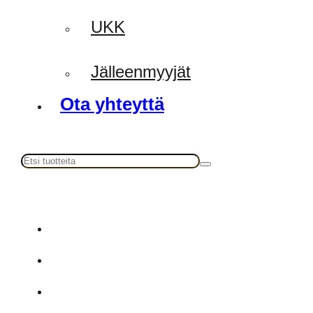
UKK
Jälleenmyyjät
Ota yhteyttä
Haku