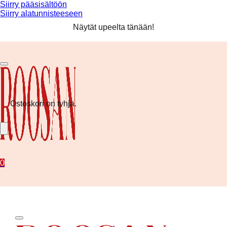
Siirry pääsisältöön
Siirry alatunnisteeseen
Ilmainen toimitus yli 80 € tilauksiin! ❤️
Näytät upeelta tänään!
Kesän uutuudet nyt saatavilla!
Ilmainen toimitus yli 80 € tilauksiin! ❤️
Ostoskori on tyhjä.
0