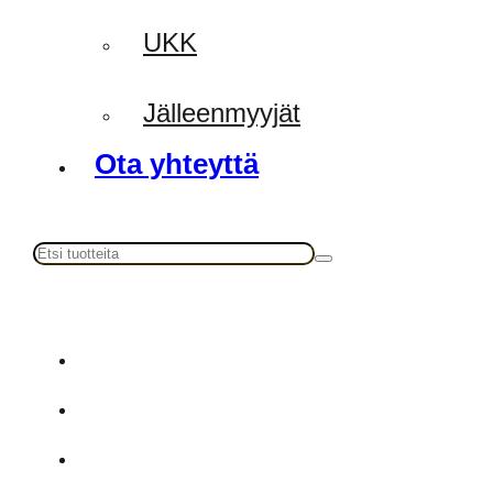
UKK
Jälleenmyyjät
Ota yhteyttä
Haku