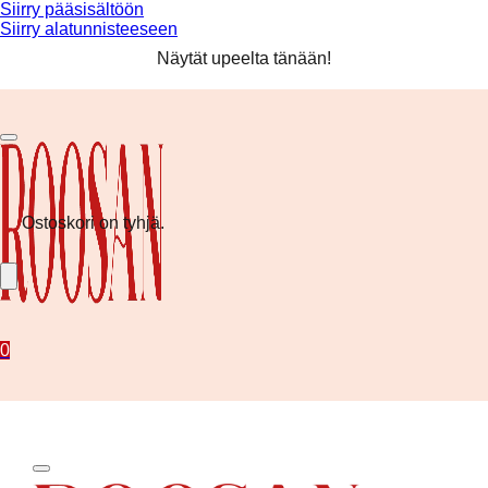
Siirry pääsisältöön
Siirry alatunnisteeseen
Ilmainen toimitus yli 80 € tilauksiin! ❤️
Näytät upeelta tänään!
Kesän uutuudet nyt saatavilla!
Ilmainen toimitus yli 80 € tilauksiin! ❤️
Ostoskori on tyhjä.
0