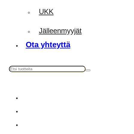
UKK
Jälleenmyyjät
Ota yhteyttä
Haku