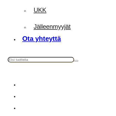
UKK
Jälleenmyyjät
Ota yhteyttä
Haku