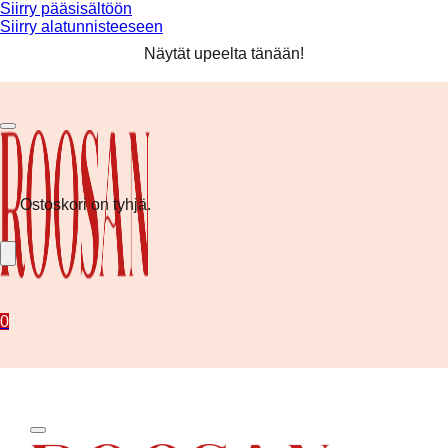
Siirry pääsisältöön
Siirry alatunnisteeseen
Ilmainen toimitus yli 80 € tilauksiin! ❤️
Näytät upeelta tänään!
Kesän uutuudet nyt saatavilla!
Ilmainen toimitus yli 80 € tilauksiin! ❤️
Ostoskori on tyhjä.
0