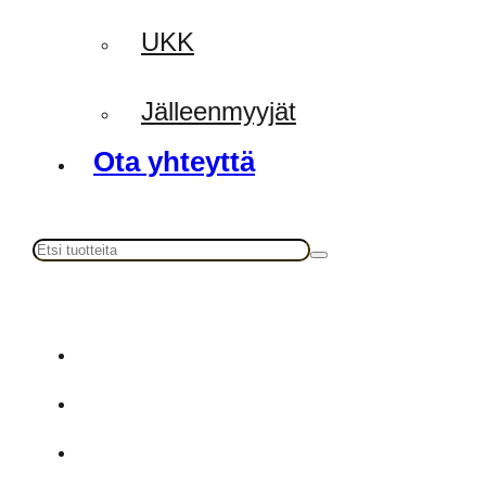
UKK
Jälleenmyyjät
Ota yhteyttä
Haku