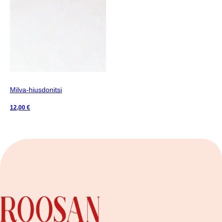
Milva-hiusdonitsi
12,00
€