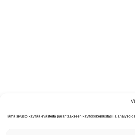
V
Tämä sivusto käyttää evästeitä parantaakseen käyttökokemustasi ja analysoidaks