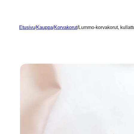
Etusivu
/
Kauppa
/
Korvakorut
/
Lummo-korvakorut, kullat