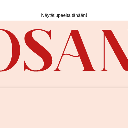
Ilmainen toimitus yli 80 € tilauksiin! ❤️
Näytät upeelta tänään!
Kesän uutuudet nyt saatavilla!
Ilmainen toimitus yli 80 € tilauksiin! ❤️