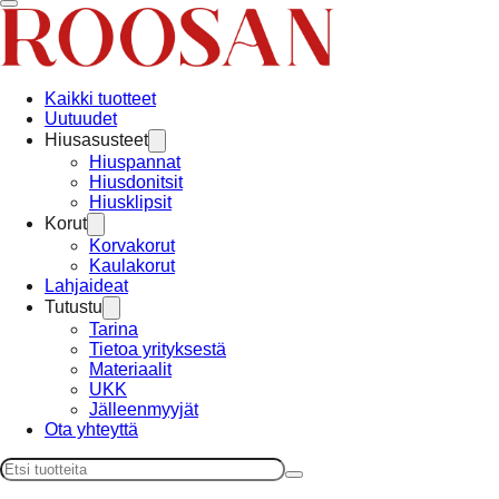
Kaikki tuotteet
Uutuudet
Hiusasusteet
Hiuspannat
Hiusdonitsit
Hiusklipsit
Korut
Korvakorut
Kaulakorut
Lahjaideat
Tutustu
Tarina
Tietoa yrityksestä
Materiaalit
UKK
Jälleenmyyjät
Ota yhteyttä
Haku