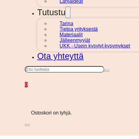
Lahjaideat
Tutustu
Tarina
Tietoa yrityksestä
Materiaalit
Jälleenmyyjät
UKK - Usein kysytyt kysymykset
Ota yhteyttä
Haku
0
Ostoskori on tyhjä.