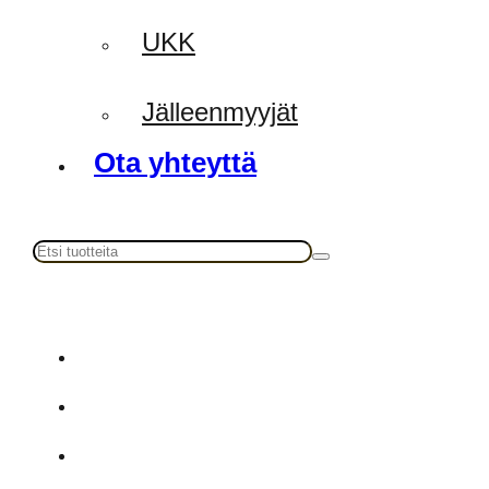
UKK
Jälleenmyyjät
Ota yhteyttä
Haku