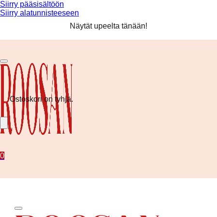
Siirry pääsisältöön
Siirry alatunnisteeseen
Ilmainen toimitus yli 80 € tilauksiin! ❤️
Näytät upeelta tänään!
Kesän uutuudet nyt saatavilla!
Ilmainen toimitus yli 80 € tilauksiin! ❤️
Ostoskori on tyhjä.
0