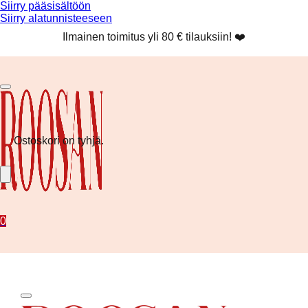
Siirry pääsisältöön
Siirry alatunnisteeseen
Ilmainen toimitus yli 80 € tilauksiin! ❤️
Näytät upeelta tänään!
Kesän uutuudet nyt saatavilla!
Ilmainen toimitus yli 80 € tilauksiin! ❤️
Ostoskori on tyhjä.
0