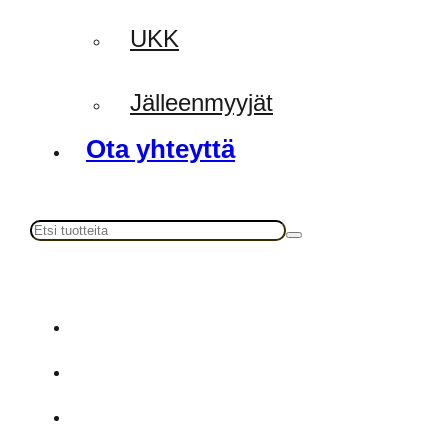
UKK
Jälleenmyyjät
Ota yhteyttä
Haku