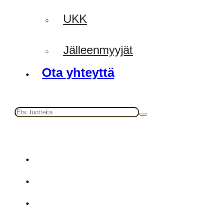
UKK
Jälleenmyyjät
Ota yhteyttä
Haku