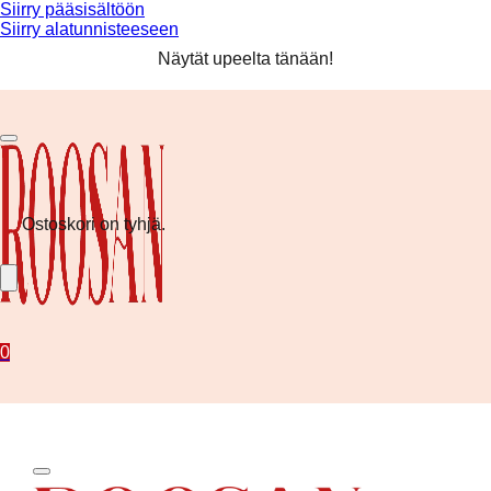
Siirry pääsisältöön
Siirry alatunnisteeseen
Ilmainen toimitus yli 80 € tilauksiin! ❤️
Näytät upeelta tänään!
Kesän uutuudet nyt saatavilla!
Ilmainen toimitus yli 80 € tilauksiin! ❤️
Ostoskori on tyhjä.
0