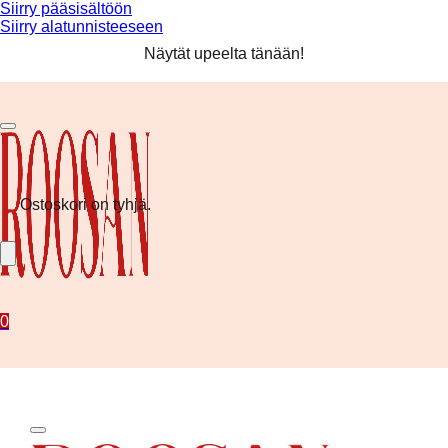
Siirry pääsisältöön
Siirry alatunnisteeseen
Ilmainen toimitus yli 80 € tilauksiin! ❤️
Näytät upeelta tänään!
Kesän uutuudet nyt saatavilla!
Ilmainen toimitus yli 80 € tilauksiin! ❤️
Ostoskori on tyhjä.
0