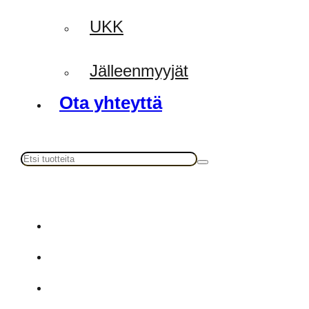
UKK
Jälleenmyyjät
Ota yhteyttä
Haku