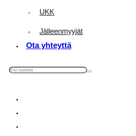
UKK
Jälleenmyyjät
Ota yhteyttä
Haku