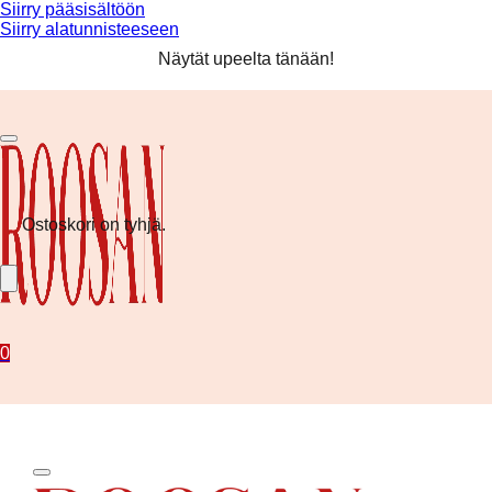
Siirry pääsisältöön
Siirry alatunnisteeseen
Ilmainen toimitus yli 80 € tilauksiin! ❤️
Näytät upeelta tänään!
Kesän uutuudet nyt saatavilla!
Ilmainen toimitus yli 80 € tilauksiin! ❤️
Ostoskori on tyhjä.
0