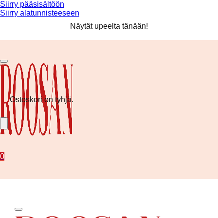
Siirry pääsisältöön
Siirry alatunnisteeseen
Ilmainen toimitus yli 80 € tilauksiin! ❤️
Näytät upeelta tänään!
Kesän uutuudet nyt saatavilla!
Ilmainen toimitus yli 80 € tilauksiin! ❤️
Ostoskori on tyhjä.
0