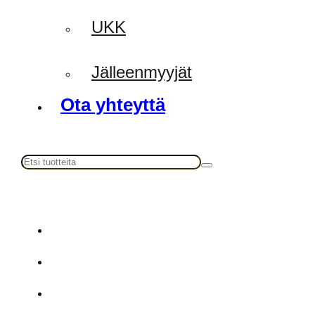
UKK
Jälleenmyyjät
Ota yhteyttä
Haku