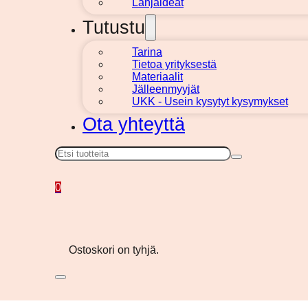
Lahjaideat
Tutustu
Tarina
Tietoa yrityksestä
Materiaalit
Jälleenmyyjät
UKK - Usein kysytyt kysymykset
Ota yhteyttä
Haku
0
Ostoskori on tyhjä.