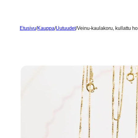
Etusivu
/
Kauppa
/
Uutuudet
/
Veinu-kaulakoru, kullattu h