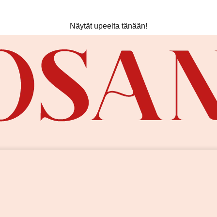
Ilmainen toimitus yli 80 € tilauksiin! ❤️
Näytät upeelta tänään!
Kesän uutuudet nyt saatavilla!
Ilmainen toimitus yli 80 € tilauksiin! ❤️