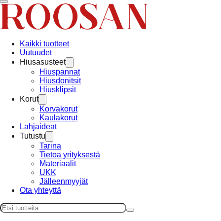
Kaikki tuotteet
Uutuudet
Hiusasusteet
Hiuspannat
Hiusdonitsit
Hiusklipsit
Korut
Korvakorut
Kaulakorut
Lahjaideat
Tutustu
Tarina
Tietoa yrityksestä
Materiaalit
UKK
Jälleenmyyjät
Ota yhteyttä
Haku