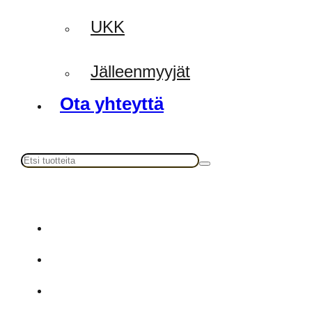
UKK
Jälleenmyyjät
Ota yhteyttä
Haku