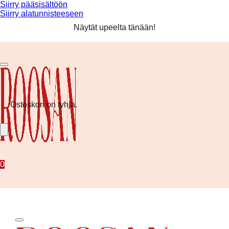
Siirry pääsisältöön
Siirry alatunnisteeseen
Ilmainen toimitus yli 80 € tilauksiin! ❤️
Näytät upeelta tänään!
Kesän uutuudet nyt saatavilla!
Ilmainen toimitus yli 80 € tilauksiin! ❤️
Ostoskori on tyhjä.
0