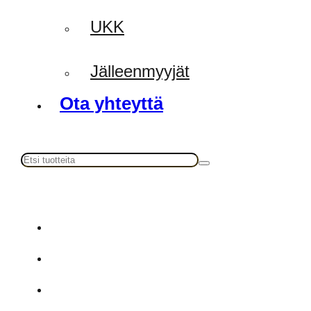
UKK
Jälleenmyyjät
Ota yhteyttä
Haku