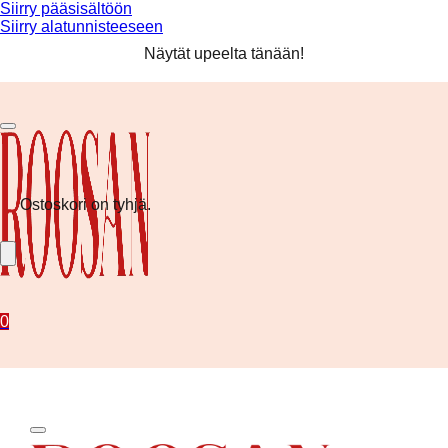
Siirry pääsisältöön
Siirry alatunnisteeseen
Ilmainen toimitus yli 80 € tilauksiin! ❤️
Näytät upeelta tänään!
Kesän uutuudet nyt saatavilla!
Ilmainen toimitus yli 80 € tilauksiin! ❤️
Ostoskori on tyhjä.
0