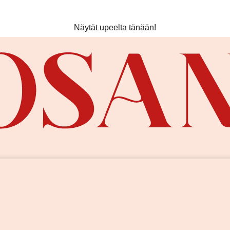
Ilmainen toimitus yli 80 € tilauksiin! ❤️
Näytät upeelta tänään!
Kesän uutuudet nyt saatavilla!
Ilmainen toimitus yli 80 € tilauksiin! ❤️