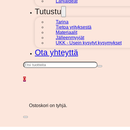
Lahjaideat
Tutustu
Tarina
Tietoa yrityksestä
Materiaalit
Jälleenmyyjät
UKK - Usein kysytyt kysymykset
Ota yhteyttä
Haku
0
Ostoskori on tyhjä.