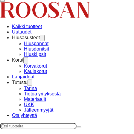
Kaikki tuotteet
Uutuudet
Hiusasusteet
Hiuspannat
Hiusdonitsit
Hiusklipsit
Korut
Korvakorut
Kaulakorut
Lahjaideat
Tutustu
Tarina
Tietoa yrityksestä
Materiaalit
UKK
Jälleenmyyjät
Ota yhteyttä
Haku