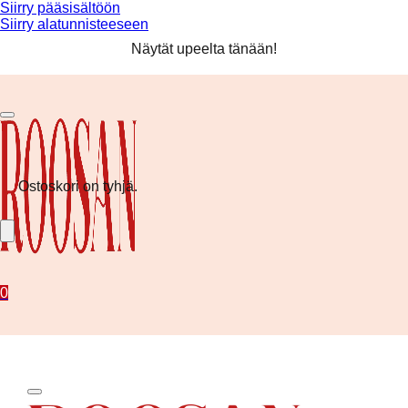
Siirry pääsisältöön
Siirry alatunnisteeseen
Ilmainen toimitus yli 80 € tilauksiin! ❤️
Näytät upeelta tänään!
Kesän uutuudet nyt saatavilla!
Ilmainen toimitus yli 80 € tilauksiin! ❤️
Ostoskori on tyhjä.
0