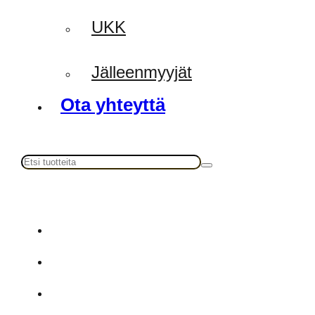
UKK
Jälleenmyyjät
Ota yhteyttä
Haku